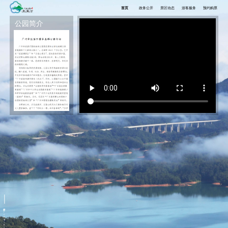
首页
政务公开
景区动态
游客服务
预约购票
公园简介
备案号
粤
I
C
P
备
1
8
1